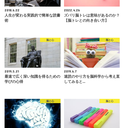
2018.6.22
2022.4.26
人生が変わる実践的で簡単な読書
ズバリ脳トレは意味があるのか？
術
【脳トレとの向き合い方】
脳と心
脳と心
2019.5.21
2019.6.7
最速で広く深い知識を得るための
速読のやり方を脳科学から考え直
学びの心得
してみると…
脳と心
脳と心