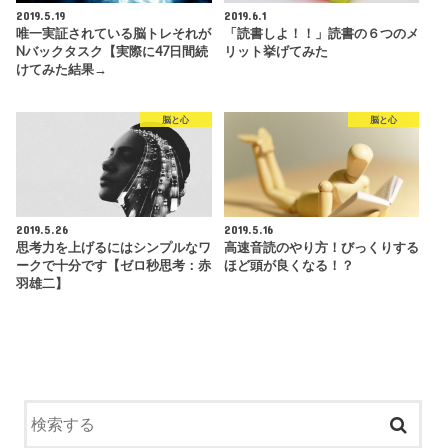
2019.5.19
2019.6.1
唯一実証されている脳トレそれが
「読書しよ！！」読書の６つのメ
Nバックタスク【実際に47日間続
リット挙げてみた
けてみた結果→
脳と心
脳と心
2019.5.26
2019.5.16
思考力を上げるにはシンプルなワ
高速音読のやり方！びっくりする
ークで十分です【ゼロ秒思考：赤
ほど頭が良くなる！？
羽雄二】